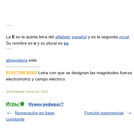
* * *
La
E
es la quinta letra del
alfabeto
español
y es la segunda
vocal
.
Su nombre es
e
y su plural es
es
.
* * *
abreviatura
este
————————
ELECTRICIDAD
Letra con que se designan las magnitudes fuerza
electromotriz y campo eléctrico.
Enciclopedia Universal
.
2012
.
Игры ⚽
Нужен реферат?
Numeración en base
Función exponencial
constante