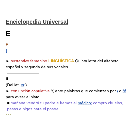
Enciclopedia Universal
E
E
I
►
sustantivo femenino
LINGÜÍSTICA
Quinta letra del alfabeto
español y segunda de sus vocales.
————————
II
(Del lat.
et
.)
►
conjunción copulativa
Y, ante palabras que comienzan por
i
o
hi
para evitar el hiato:
■
mañana vendrá tu padre e iremos al
médico
; compró ciruelas,
pasas e higos para el postre.
* * *