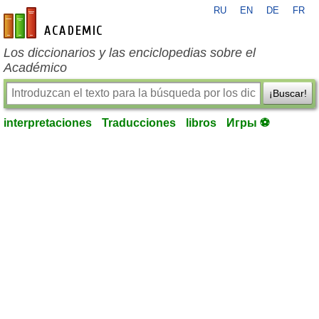
RU
EN
DE
FR
es-academic.com
Los diccionarios y las enciclopedias sobre el
Académico
¡Buscar!
interpretaciones
Traducciones
libros
Игры ⚽