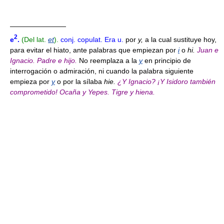
————————
2
e
.
(Del lat.
et
).
conj. copulat.
Era u.
por
y,
a la cual sustituye hoy,
para evitar el hiato, ante palabras que empiezan por
i
o
hi.
Juan e
Ignacio. Padre e hijo.
No reemplaza a la
y
en principio de
interrogación o admiración, ni cuando la palabra siguiente
empieza por
y
o por la sílaba
hie.
¿Y Ignacio?
¡Y Isidoro también
comprometido!
Ocaña y Yepes.
Tigre y hiena.