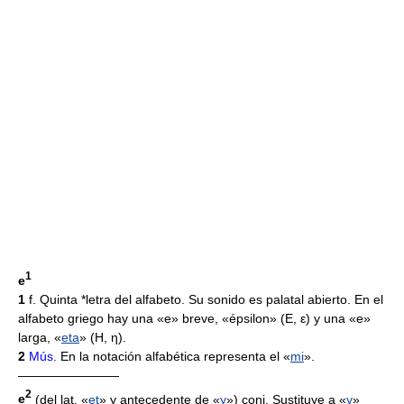
1
e
1
f. Quinta *letra del alfabeto. Su sonido es palatal abierto. En el
alfabeto griego hay una «e» breve, «épsilon» (Ε, ε) y una «e»
larga, «
eta
» (Η, η).
2
Mús.
En la notación alfabética representa el «
mi
».
————————
2
e
(del lat. «
et
» y antecedente de «
y
») conj. Sustituye a «
y
»